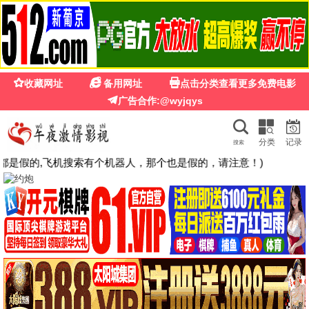
红枫影院
电影
红枫影院
📋
🔍
电视剧
综艺
动漫
看过
搜索
· 免费高清
留言